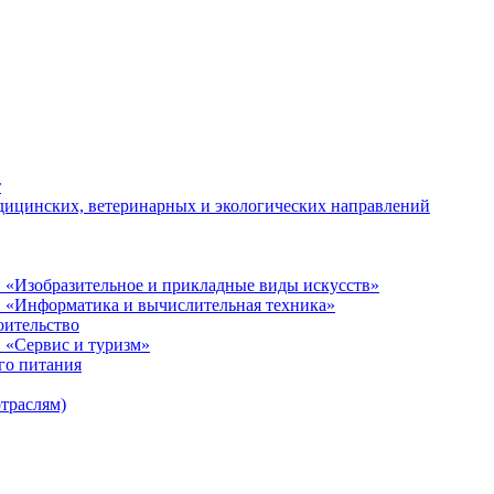
т
дицинских, ветеринарных и экологических направлений
 «Изобразительное и прикладные виды искусств»
й «Информатика и вычислительная техника»
оительство
 «Сервис и туризм»
го питания
отраслям)