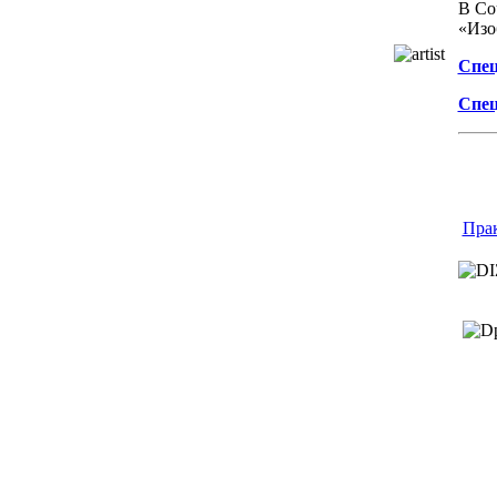
В Со
«Изо
Спец
Спец
Пра