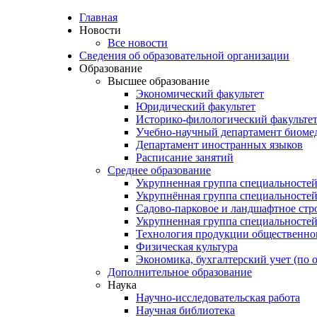
Главная
Новости
Все новости
Сведения об образовательной организации
Образование
Высшее образование
Экономический факультет
Юридический факультет
Историко-филологический факульте
Учебно-научный департамент биоме
Департамент иностранных языков
Расписание занятий
Среднее образование
Укрупненная группа специальностей
Укрупнённая группа специальносте
Садово-парковое и ландшафтное стр
Укрупненная группа специальностей
Технология продукции общественно
Физическая культура
Экономика, бухгалтерский учет (по 
Дополнительное образование
Наука
Научно-исследовательская работа
Научная библиотека